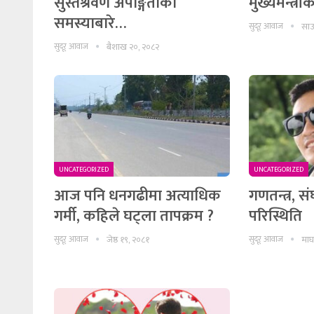
सुस्तश्रवण अपाङ्गताका
मुख्यमन्त्
समस्याबारे…
सुदूर आवाज
साउ
सुदूर आवाज
बैशाख २०, २०८२
UNCATEGORIZED
UNCATEGORIZED
आज पनि धनगढीमा अत्याधिक
गणतन्त्र, स
गर्मी, कहिले घट्ला तापक्रम ?
परिस्थिति
सुदूर आवाज
जेष्ठ १९, २०८१
सुदूर आवाज
माघ