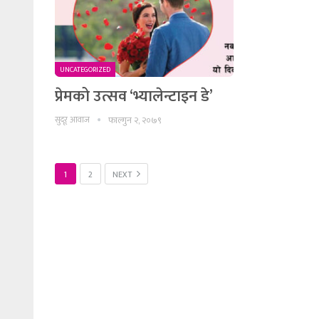
UNCATEGORIZED
प्रेमको उत्सव ‘भ्यालेन्टाइन डे’
सुदूर आवाज
फाल्गुन २, २०७९
1
2
NEXT