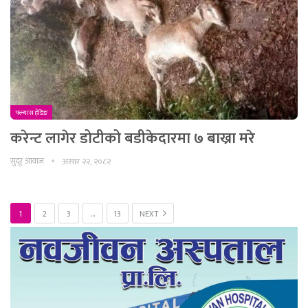
फ्ल्यास हेडिङ
करेन्ट लागेर डोटीको बडीकेदारमा ७ बाख्रा मरे
सुदूर आवाज
असार २२, २०८२
1
2
3
…
13
NEXT