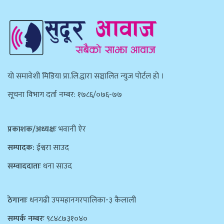
याे समावेशी मिडिया प्रा.लि.द्वारा सञ्चालित न्युज पाेर्टल हाे ।
सूचना विभाग दर्ता नम्बर: १७८६/०७६-७७
प्रकाशक/अध्यक्षः
भवानी ऐर
सम्पादक:
ईश्वरा साउद
सम्वाददाताः
धना साउद
ठेगानाः
धनगढी उपमहानगरपालिका-३ कैलाली
सम्पर्क नम्बरः
९८४८७३१०४०