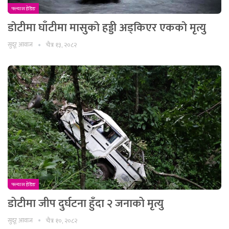
फ्ल्यास हेडिङ
डाेटीमा घाँटीमा मासुकाे हड्डी अड्किएर एककाे मृत्यु
सुदूर आवाज
चैत्र १३, २०८२
फ्ल्यास हेडिङ
डोटीमा जीप दुर्घटना हुँदा २ जनाको मृत्यु
सुदूर आवाज
चैत्र १०, २०८२