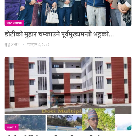
प्रमुख समाचार
डाेटीकाे मुहार चम्काउने पूर्वमुख्यमन्त्री भट्टकाे…
सुदूर आवाज
फाल्गुन ८, २०८२
राजनीति