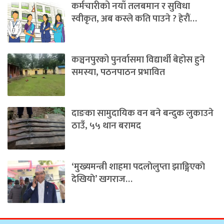
कर्मचारीको नयाँ तलबमान र सुविधा
स्वीकृत, अब कस्ले कति पाउने ? हेराैं…
कञ्चनपुरको पुनर्वासमा विद्यार्थी बेहोस हुने
समस्या, पठनपाठन प्रभावित
दाङका सामुदायिक वन बने बन्दुक लुकाउने
ठाउँ, ५५ थान बरामद
‘मुख्यमन्त्री शाहमा पदलाेलुप्ता झाङ्गिएकाे
देखियाे’ खगराज…