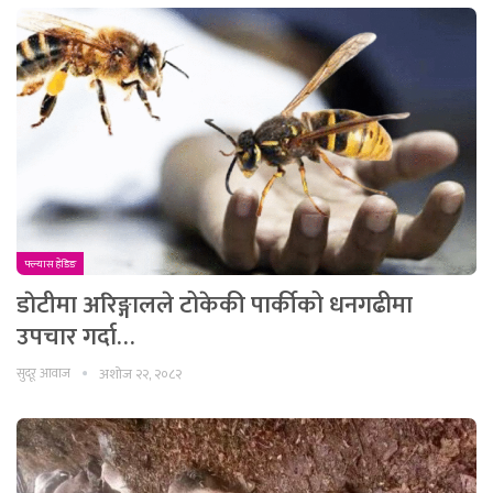
फ्ल्यास हेडिङ
डाेटीमा अरिङ्गालले टोकेकी पार्कीको धनगढीमा
उपचार गर्दा…
सुदूर आवाज
अशोज २२, २०८२