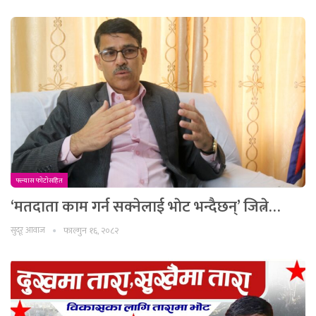
फ्ल्यास फाेटाेसहित
‘मतदाता काम गर्न सक्नेलाई भाेट भन्दैछन्’ जित्ने…
सुदूर आवाज
फाल्गुन १६, २०८२