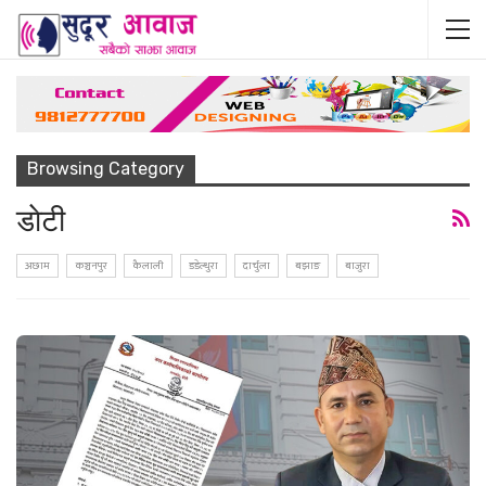
Browsing Category
डाेटी
अछाम
कञ्चनपुर
कैलाली
डडेल्धुरा
दार्चुला
बझाङ
बाजुरा