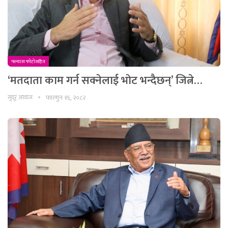
फ्ल्यास फाेटाेसहित
‘मतदाता काम गर्न सक्नेलाई भाेट भन्दैछन्’ जित्ने…
सुदूर आवाज
फाल्गुन १६, २०८२