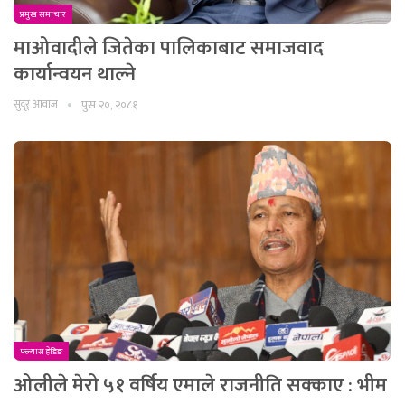
प्रमुख समाचार
माओवादीले जितेका पालिकाबाट समाजवाद
कार्यान्वयन थाल्ने
सुदूर आवाज
पुस २०, २०८१
फ्ल्यास हेडिङ
ओलीले मेरो ५१ वर्षिय एमाले राजनीति सक्काए : भीम