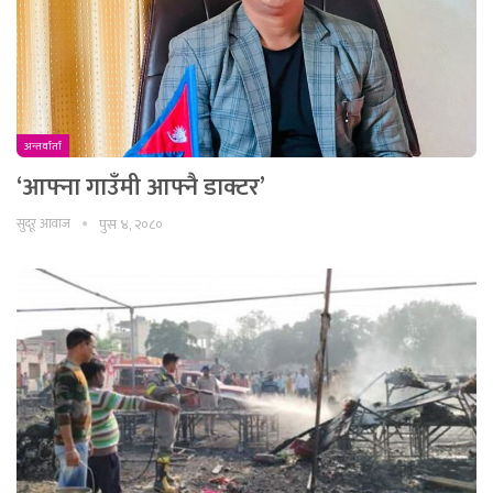
अन्तर्वार्ता
‘आफ्ना गाउँमी आफ्नै डाक्टर’
सुदूर आवाज
पुस ४, २०८०