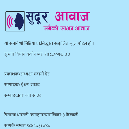
याे समावेशी मिडिया प्रा.लि.द्वारा सञ्चालित न्युज पाेर्टल हाे ।
सूचना विभाग दर्ता नम्बर: १७८६/०७६-७७
प्रकाशक/अध्यक्षः
भवानी ऐर
सम्पादक:
ईश्वरा साउद
सम्वाददाताः
धना साउद
ठेगानाः
धनगढी उपमहानगरपालिका-३ कैलाली
सम्पर्क नम्बरः
९८४८७३१०४०