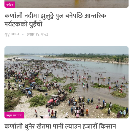
पर्यटन
कर्णाली नदीमा झुलुङ्गे पुल बनेपछि आन्तरिक
पर्यटकको घुइँचो
सुदूर आवाज
असार १४, २०८३
प्रमुख समाचार
कर्णाली थुनेर खेतमा पानी ल्याउन हजाराैं किसान