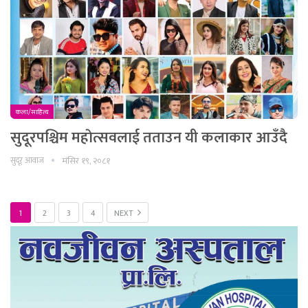
कला/साहित्य
सुदूरपश्चिम महाेत्सवलाई तताउन यी कलाकार आउँदै
सुदूर आवाज
मंसिर १९, २०८१
1
2
3
4
NEXT