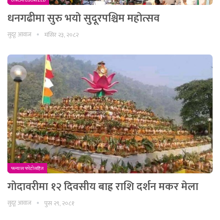
धनगढीमा सुरु भयाे सुदूरपश्चिम महाेत्सव
सुदूर आवाज
मंसिर २३, २०८२
फ्ल्यास फाेटाेसहित
गाेदावरीमा १२ दिवसीय बाह्र राशि दर्शन मकर मेला
सुदूर आवाज
पुस २९, २०८१