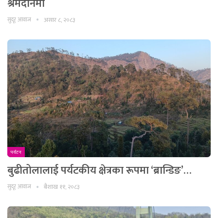
श्रमदानमा
सुदूर आवाज
असार ८, २०८३
पर्यटन
बुढीतोलालाई पर्यटकीय क्षेत्रका रूपमा ‘ब्रान्डिङ’…
सुदूर आवाज
बैशाख ११, २०८३