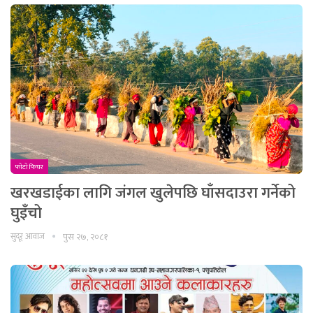
फाेटाे फिचर
खरखडाईका लागि जंगल खुलेपछि घाँसदाउरा गर्नेको
घुइँचो
सुदूर आवाज
पुस २७, २०८१