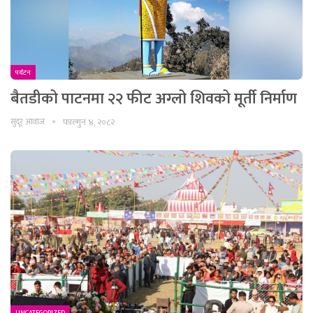
पर्यटन
बैतडीको पाटनमा २२ फीट अग्लो शिवको मूर्ती निर्माण
सुदूर आवाज
फाल्गुन ४, २०८२
UNCATEGORIZED