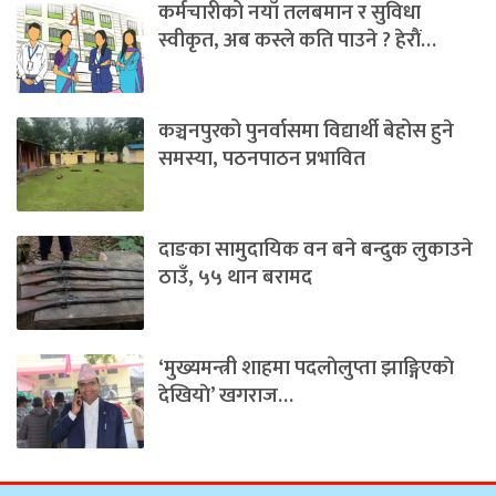
कर्मचारीको नयाँ तलबमान र सुविधा
स्वीकृत, अब कस्ले कति पाउने ? हेराैं…
कञ्चनपुरको पुनर्वासमा विद्यार्थी बेहोस हुने
समस्या, पठनपाठन प्रभावित
दाङका सामुदायिक वन बने बन्दुक लुकाउने
ठाउँ, ५५ थान बरामद
‘मुख्यमन्त्री शाहमा पदलाेलुप्ता झाङ्गिएकाे
देखियाे’ खगराज…