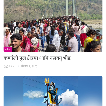
पर्यटन
कर्णाली पुल क्षेत्रमा थामि नसक्नु भीड
सुदूर आवाज
बैशाख १, २०८३