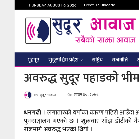
Preeti To Unicode
THURSDAY, AUGUST 6, 2026
गृहपृष्ठ
सुदूरपश्चिम प्रदेश
राष्ट्रिय
राजनीति
अवरुद्ध सुदूर पहाडकाे भीमद
On
साउन ३०, २०७८
By
सुदूर आवाज
धनगढी ।
लगातारको वर्षाका कारण पहिरो आउँदा अव
पुनःसञ्चालन भएको छ । शुक्रबार साँझ डोटीको गैरा
राजमार्ग अवरुद्ध भएको थियो ।