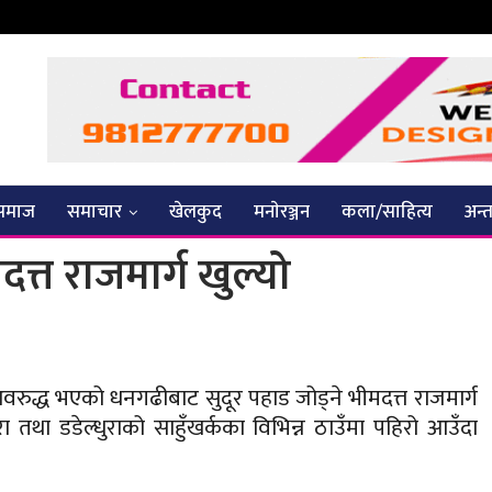
समाज
समाचार
खेलकुद
मनाेरञ्जन
कला/साहित्य
अन्तर
त्त राजमार्ग खुल्यो
रुद्ध भएको धनगढीबाट सुदूर पहाड जोड्ने भीमदत्त राजमार्ग
 तथा डडेल्धुराको साहुँखर्कका विभिन्न ठाउँमा पहिरो आउँदा