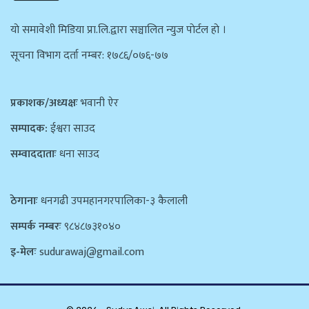
याे समावेशी मिडिया प्रा.लि.द्वारा सञ्चालित न्युज पाेर्टल हाे ।
सूचना विभाग दर्ता नम्बर: १७८६/०७६-७७
प्रकाशक/अध्यक्षः
भवानी ऐर
सम्पादक:
ईश्वरा साउद
सम्वाददाताः
धना साउद
ठेगानाः
धनगढी उपमहानगरपालिका-३ कैलाली
सम्पर्क नम्बरः
९८४८७३१०४०
इ-मेलः
sudurawaj@gmail.com