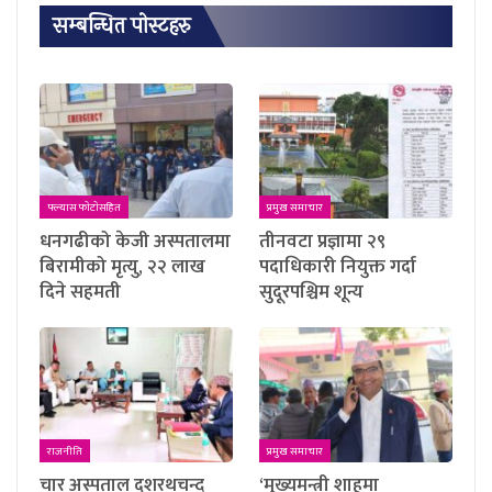
सम्बन्धित पाेस्टहरु
फ्ल्यास फाेटाेसहित
प्रमुख समाचार
धनगढीको केजी अस्पतालमा
तीनवटा प्रज्ञामा २९
बिरामीको मृत्यु, २२ लाख
पदाधिकारी नियुक्त गर्दा
दिने सहमती
सुदूरपश्चिम शून्य
राजनीति
प्रमुख समाचार
चार अस्पताल दशरथचन्द
‘मुख्यमन्त्री शाहमा