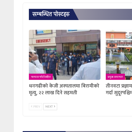
सम्बन्धित पाेस्टहरु
फ्ल्यास फाेटाेसहित
प्रमुख समाचार
धनगढीको केजी अस्पतालमा बिरामीको
तीनवटा प्रज्ञा
मृत्यु, २२ लाख दिने सहमती
गर्दा सुदूरपश्चि
PREV
NEXT