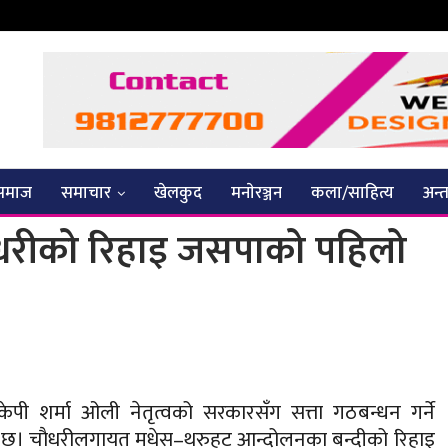
समाज
समाचार
खेलकुद
मनाेरञ्जन
कला/साहित्य
अन्तर
चौधरीको रिहाइ जसपाको पहिलो
ी केपी शर्मा ओली नेतृत्वको सरकारसँग सत्ता गठबन्धन गर्ने
छ। चाै
धरीलगायत मधेस–थरुहट आन्दोलनका बन्दीको रिहाइ