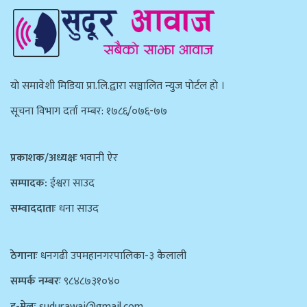
याे समावेशी मिडिया प्रा.लि.द्वारा सञ्चालित न्युज पाेर्टल हाे ।
सूचना विभाग दर्ता नम्बर: १७८६/०७६-७७
प्रकाशक/अध्यक्षः
भवानी ऐर
सम्पादक:
ईश्वरा साउद
सम्वाददाताः
धना साउद
ठेगानाः
धनगढी उपमहानगरपालिका-३ कैलाली
सम्पर्क नम्बरः
९८४८७३१०४०
इ-मेलः
sudurawaj@gmail.com