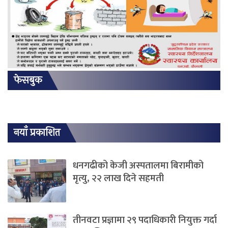
फेसबुक
नयाँ प्रकाशित
धनगढीको केजी अस्पतालमा बिरामीको
मृत्यु, २२ लाख दिने सहमती
तीनवटा प्रज्ञामा २९ पदाधिकारी नियुक्त गर्दा