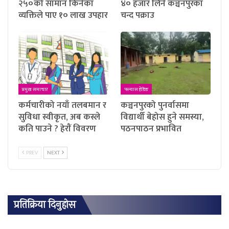
२५०को सामान किनेका
४० हजार लिने कञ्चनपुरका
व्यक्तिले पाए १० लाख उपहार
चन्द पक्राउ
प्रमुख समाचार
फ्ल्यास हेडिङ
कर्मचारीको नयाँ तलबमान र
कञ्चनपुरको पुनर्वासमा
सुविधा स्वीकृत, अब कस्ले
विद्यार्थी बेहोस हुने समस्या,
कति पाउने ? हेराैं विवरण
पठनपाठन प्रभावित
PREV
NEXT
प्रतिक्रिया दिनुहोस