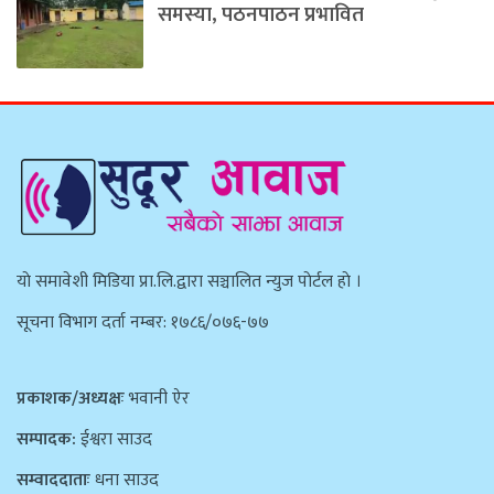
समस्या, पठनपाठन प्रभावित
याे समावेशी मिडिया प्रा.लि.द्वारा सञ्चालित न्युज पाेर्टल हाे ।
सूचना विभाग दर्ता नम्बर: १७८६/०७६-७७
प्रकाशक/अध्यक्षः
भवानी ऐर
सम्पादक:
ईश्वरा साउद
सम्वाददाताः
धना साउद