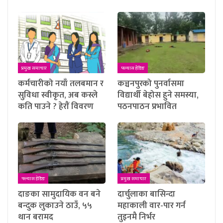
प्रमुख समाचार
फ्ल्यास हेडिङ
कर्मचारीको नयाँ तलबमान र
कञ्चनपुरको पुनर्वासमा
सुविधा स्वीकृत, अब कस्ले
विद्यार्थी बेहोस हुने समस्या,
कति पाउने ? हेराैं विवरण
पठनपाठन प्रभावित
फ्ल्यास हेडिङ
प्रमुख समाचार
दाङका सामुदायिक वन बने
दार्चुलाका बासिन्दा
बन्दुक लुकाउने ठाउँ, ५५
महाकाली वार-पार गर्न
थान बरामद
तुइनमै निर्भर