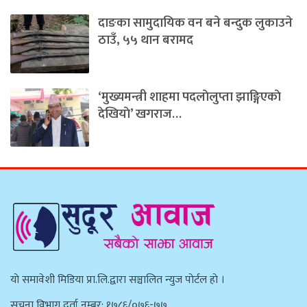
दाङका सामुदायिक वन बने बन्दुक लुकाउने
ठाउँ, ५५ थान बरामद
‘मुख्यमन्त्री शाहमा पदलाेलुप्ता झाङ्गिएकाे
देखियाे’ खगराज…
याे समावेशी मिडिया प्रा.लि.द्वारा सञ्चालित न्युज पाेर्टल हाे ।
सूचना विभाग दर्ता नम्बर: १७८६/०७६-७७