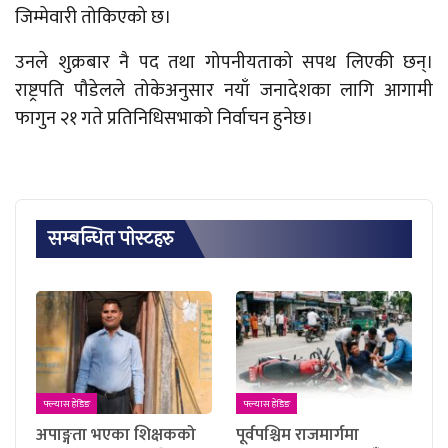
जिम्मेवारी तोकिएको छ।
उनले शुक्रबार नै पद तथा गोपनीयताको सपथ लिएकी छन्।
राष्ट्रपति पौडेलले तोकेअनुसार नयाँ जनादेशका लागि आगामी
फागुन २१ गते प्रतिनिधिसभाको निर्वाचन हुनेछ।
सम्बन्धित पाेस्टहरु
फ्ल्यास हेडिङ
फ्ल्यास हेडिङ
अपाङ्गता भएका शिक्षकको
पूर्वपश्चिम राजमार्गमा