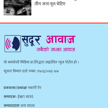
तीन जना मृत भेटिए
याे समावेशी मिडिया प्रा.लि.द्वारा सञ्चालित न्युज पाेर्टल हाे ।
सूचना विभाग दर्ता नम्बर: १७८६/०७६-७७
प्रकाशक/अध्यक्षः
भवानी ऐर
सम्पादक:
ईश्वरा साउद
सम्वाददाताः
धना साउद