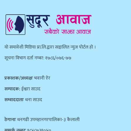
याे समावेशी मिडिया प्रा.लि.द्वारा सञ्चालित न्युज पाेर्टल हाे ।
सूचना विभाग दर्ता नम्बर: १७८६/०७६-७७
प्रकाशक/अध्यक्षः
भवानी ऐर
सम्पादक:
ईश्वरा साउद
सम्वाददाताः
धना साउद
ठेगानाः
धनगढी उपमहानगरपालिका-३ कैलाली
सम्पर्क नम्बरः
९८४८७३१०४०