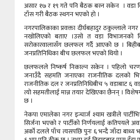
असार १७ र १९ गते पनि बैठक बस्न सकेन । वडा
टाँस गरी बैठक स्थगन भएको हो ।
नगरपालिकाका प्रवक्ता दीर्घबहादुर ठकुल्लाले 
नखोलिएको बताए ।उसो त वडा विभाजनको व
सरोकारवालासँग छलफल गर्दै आएको छ । बिहीबार
जनप्रतिनिधिका बीच छलफल भएको थियो ।
छलफलले निष्कर्ष निकाल्न सकेन । पहिलो चरण
जनाउँदै सहमति जनाएका राजनीतिक दलको भित्र
राजनीतिक दल र जनप्रतिनिधिबीच ५ वडाबाट ६ वड
त्यो सहमतीलाई मान्न तयार देखिएका छैनन् । विशेषग
छ ।
नेकपा एमालेका नगर इन्चार्ज श्याम खत्रीले पार्ट
सिर्जना भएको र पार्टीको निर्णयलाई कतिपयले अवज
अर्को दलले पाँच त्यसपछि पुनः ६ भन्दै जाँदा बाध
६ भए पनि ठीक छ । नभए दुई तिहाइबाट पास हुँदा पनि