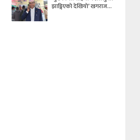
झाङ्गिएकाे देखियाे’ खगराज…