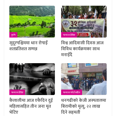
कृषि
फ्ल्यास हेडिङ
सुदूरपश्चिममा धान रोपाइँ
विश्व आदिवासी दिवस आज
शतप्रतिशत सम्पन्न
विविध कार्यक्रमका साथ
मनाइँदै
फ्ल्यास हेडिङ
फ्ल्यास फाेटाेसहित
कैलालीमा आज एकैदिन दुई
धनगढीको केजी अस्पतालमा
महिलासहित तीन जना मृत
बिरामीको मृत्यु, २२ लाख
भेटिए
दिने सहमती