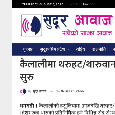
Preeti To Unicode
THURSDAY, AUGUST 6, 2026
गृहपृष्ठ
सुदूरपश्चिम प्रदेश
राष्ट्रिय
राजनीति
कैलालीमा थरुहट/थारुवान राष्
सुरु
On
फाल्गुन १५, २०७७
By
सुदूर आवाज
धनगढी ।
कैलालीको हसुलियामा आजदेखि थरुहट/थारुवा
।देशभरका थारुको प्रतिनिधित्व हुने विभिन्न संघ सं