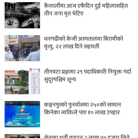
कैलालीमा आज एकैदिन दुई महिलासहित
तीन जना मृत भेटिए
धनगढीको केजी अस्पतालमा बिरामीको
मृत्यु, २२ लाख दिने सहमती
तीनवटा प्रज्ञामा २९ पदाधिकारी नियुक्त गर्दा
सुदूरपश्चिम शून्य
कञ्चनपुरको पुनर्वासमा २५०को सामान
किनेका व्यक्तिले पाए १० लाख उपहार
सेनामा भर्ती गराउन २ लाख ४० हजार लिने