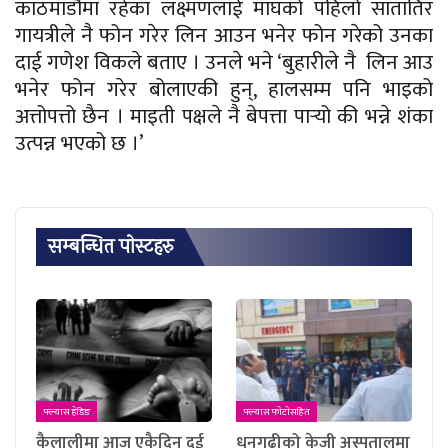
काठमाडौंमा रहेका लक्ष्मणलाई माघको पहिलो सातातिर
गायत्रीले नै फोन गरेर लिन आउन भनेर फोन गरेको उनका
दाई गणेश विकले बताए । उनले भने ‘बुहारीले नै लिन आउ
भनेर फोन गरेर बोलाएकी हुन्, हालसम्म पनि भाइको
अत्तोपत्तो छैन । माइती पक्षले नै बेपत्ता पार्‍यो की भन्ने शंका
उत्पन्न भएको छ ।’
सम्बन्धित पाेस्टहरु
फ्ल्यास हेडिङ
फ्ल्यास फाेटाेसहित
कैलालीमा आज एकैदिन दुई
धनगढीको केजी अस्पतालमा