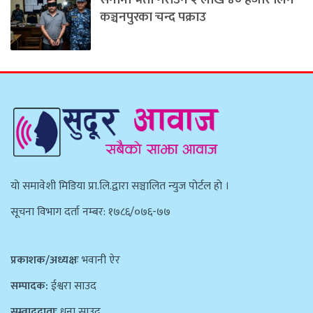
कञ्चनपुरका चन्द पक्राउ
याे समावेशी मिडिया प्रा.लि.द्वारा सञ्चालित न्युज पाेर्टल हाे ।
सूचना विभाग दर्ता नम्बर: १७८६/०७६-७७
प्रकाशक/अध्यक्षः
भवानी ऐर
सम्पादक:
ईश्वरा साउद
सम्वाददाताः
धना साउद