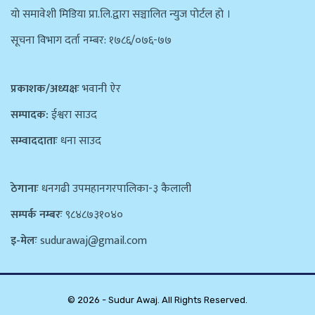
याे समावेशी मिडिया प्रा.लि.द्वारा सञ्चालित न्युज पाेर्टल हाे ।
सूचना विभाग दर्ता नम्बर: १७८६/०७६-७७
प्रकाशक/अध्यक्षः
भवानी ऐर
सम्पादक:
ईश्वरा साउद
सम्वाददाताः
धना साउद
ठेगानाः
धनगढी उपमहानगरपालिका-३ कैलाली
सम्पर्क नम्बरः
९८४८७३१०४०
इ-मेलः
sudurawaj@gmail.com
© 2026 - Sudur Awaj. All Rights Reserved.