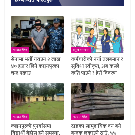
सम्बन्धित पाेस्टहरु
फ्ल्यास हेडिङ
प्रमुख समाचार
सेनामा भर्ती गराउन २ लाख
कर्मचारीको नयाँ तलबमान र
४० हजार लिने कञ्चनपुरका
सुविधा स्वीकृत, अब कस्ले
चन्द पक्राउ
कति पाउने ? हेराैं विवरण
फ्ल्यास हेडिङ
फ्ल्यास हेडिङ
कञ्चनपुरको पुनर्वासमा
दाङका सामुदायिक वन बने
विद्यार्थी बेहोस हुने समस्या,
बन्दुक लुकाउने ठाउँ, ५५