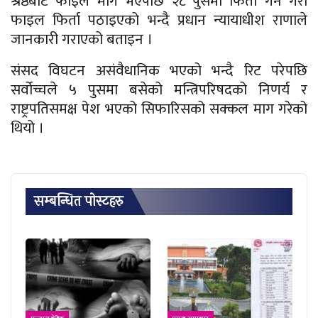
श्रेष्ठबाट फाइल माग भएपछि २८ पुसमा फिर्ता गर्ने गरी
फाइल फिर्ता पठाइएको भन्दै प्रधान न्यायाधीश राणाले
जानकारी गराएको बताइन ।
संसद विघटन असंवैधानिक भएको भन्दै रिट परेपछि
सर्वोच्चले ५ पुसमा बसेको मन्त्रिपरिषदको निणर्य र
राष्ट्रपतिसमक्ष पेश भएको सिफारिसको सक्कल माग गरेको
थियो ।
सम्बन्धित पाेस्टहरु