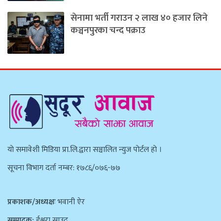
सेनामा भर्ती गराउन २ लाख ४० हजार लिने
कञ्चनपुरका चन्द पक्राउ
याे समावेशी मिडिया प्रा.लि.द्वारा सञ्चालित न्युज पाेर्टल हाे ।
सूचना विभाग दर्ता नम्बर: १७८६/०७६-७७
प्रकाशक/अध्यक्षः
भवानी ऐर
सम्पादक:
ईश्वरा साउद