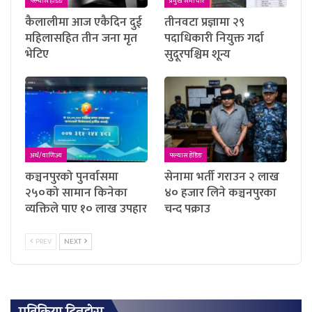
फ्ल्यास हेडिङ
प्रमुख समाचार
कैलालीमा आज एकैदिन दुई
तीनवटा प्रज्ञामा २९
महिलासहित तीन जना मृत
पदाधिकारी नियुक्त गर्दा
भेटिए
सुदूरपश्चिम शून्य
अर्थ/वाणिज्य
फ्ल्यास हेडिङ
कञ्चनपुरको पुनर्वासमा
सेनामा भर्ती गराउन २ लाख
२५०को सामान किनेका
४० हजार लिने कञ्चनपुरका
व्यक्तिले पाए १० लाख उपहार
चन्द पक्राउ
PREV
NEXT