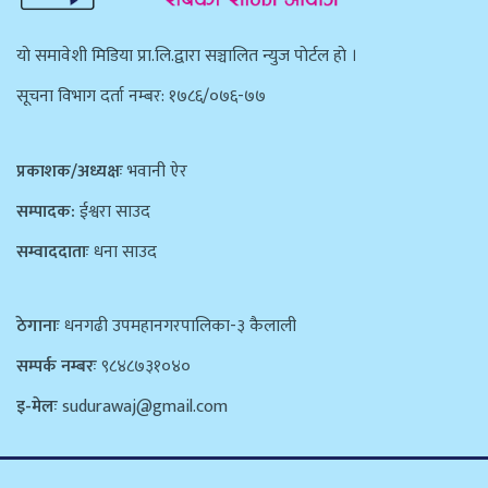
याे समावेशी मिडिया प्रा.लि.द्वारा सञ्चालित न्युज पाेर्टल हाे ।
सूचना विभाग दर्ता नम्बर: १७८६/०७६-७७
प्रकाशक/अध्यक्षः
भवानी ऐर
सम्पादक:
ईश्वरा साउद
सम्वाददाताः
धना साउद
ठेगानाः
धनगढी उपमहानगरपालिका-३ कैलाली
सम्पर्क नम्बरः
९८४८७३१०४०
इ-मेलः
sudurawaj@gmail.com