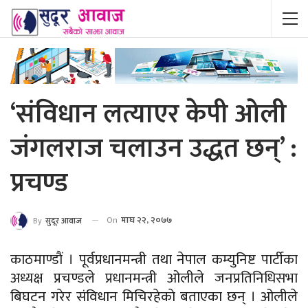
‘संविधान लत्याएर केपी ओली
जंगलराज चलाउन उद्धत छन्’ :
प्रचण्ड
On
माघ २२, २०७७
By
सुदूर आवाज
काठमाण्डाैं । पूर्वप्रधानमन्त्री तथा नेपाल कम्युनिष्ट पार्टीका
अध्यक्ष प्रचण्डले प्रधानमन्त्री ओलीले जनप्रतिनिधिसभा
बिघटन गरेर संविधान मिचिरहेकाे बताएका छन् । ओलीले