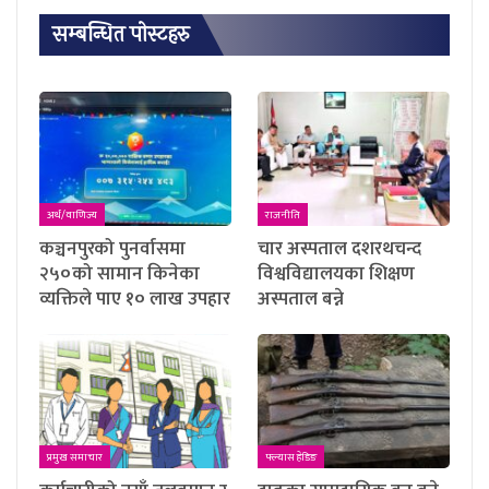
सम्बन्धित पाेस्टहरु
अर्थ/वाणिज्य
राजनीति
कञ्चनपुरको पुनर्वासमा
चार अस्पताल दशरथचन्द
२५०को सामान किनेका
विश्वविद्यालयका शिक्षण
व्यक्तिले पाए १० लाख उपहार
अस्पताल बन्ने
प्रमुख समाचार
फ्ल्यास हेडिङ