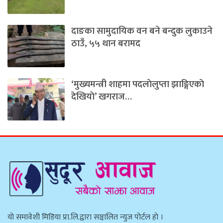
दाङका सामुदायिक वन बने बन्दुक लुकाउने
ठाउँ, ५५ थान बरामद
‘मुख्यमन्त्री शाहमा पदलाेलुप्ता झाङ्गिएकाे
देखियाे’ खगराज…
याे समावेशी मिडिया प्रा.लि.द्वारा सञ्चालित न्युज पाेर्टल हाे ।