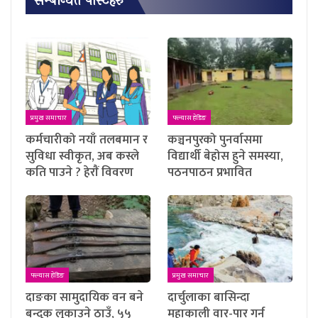
सम्बन्धित पाेस्टहरु
प्रमुख समाचार
फ्ल्यास हेडिङ
कर्मचारीको नयाँ तलबमान र
कञ्चनपुरको पुनर्वासमा
सुविधा स्वीकृत, अब कस्ले
विद्यार्थी बेहोस हुने समस्या,
कति पाउने ? हेराैं विवरण
पठनपाठन प्रभावित
फ्ल्यास हेडिङ
प्रमुख समाचार
दाङका सामुदायिक वन बने
दार्चुलाका बासिन्दा
बन्दुक लुकाउने ठाउँ, ५५
महाकाली वार-पार गर्न