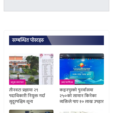
सम्बन्धित पाेस्टहरु
प्रमुख समाचार
अर्थ/वाणिज्य
तीनवटा प्रज्ञामा २९
कञ्चनपुरको पुनर्वासमा
पदाधिकारी नियुक्त गर्दा
२५०को सामान किनेका
सुदूरपश्चिम शून्य
व्यक्तिले पाए १० लाख उपहार