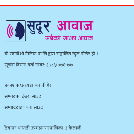
याे समावेशी मिडिया प्रा.लि.द्वारा सञ्चालित न्युज पाेर्टल हाे ।
सूचना विभाग दर्ता नम्बर: १७८६/०७६-७७
प्रकाशक/अध्यक्षः
भवानी ऐर
सम्पादक:
ईश्वरा साउद
सम्वाददाताः
धना साउद
ठेगानाः
धनगढी उपमहानगरपालिका-३ कैलाली