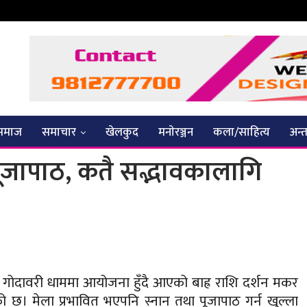
समाज
समाचार
खेलकुद
मनाेरञ्जन
कला/साहित्य
अन्तर
न पूजापाठ, कतै सद्भावकालागि
ो गोदावरी धाममा आयोजना हुँदै आएको बाह्र राशि दर्शन मकर
छ। मेला प्रभावित भएपनि स्नान तथा पूजापाठ गर्न खुल्ला