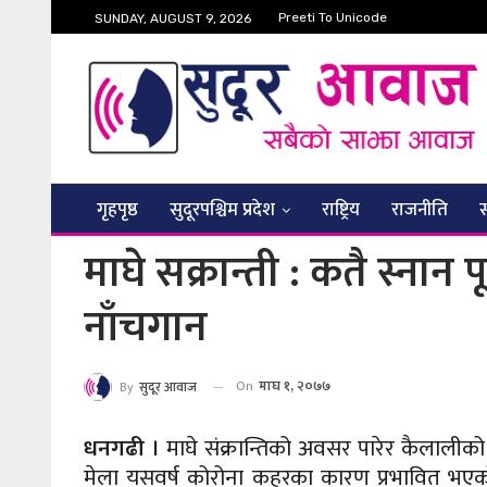
Preeti To Unicode
SUNDAY, AUGUST 9, 2026
गृहपृष्ठ
सुदूरपश्चिम प्रदेश
राष्ट्रिय
राजनीति
माघे सक्रान्ती : कतै स्ना
नाँचगान
On
माघ १, २०७७
By
सुदूर आवाज
धनगढी ।
माघे संक्रान्तिको अवसर पारेर कैलालीक
मेला यसवर्ष कोरोना कहरका कारण प्रभावित भएको 