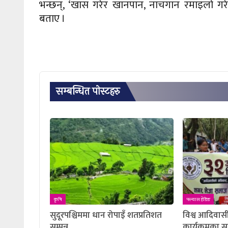
भन्छन्, ‘खास गरेर खानपान, नाचगान रमाइलो गरेर न
बताए ।
सम्बन्धित पाेस्टहरु
कृषि
फ्ल्यास हेडिङ
सुदूरपश्चिममा धान रोपाइँ शतप्रतिशत
विश्व आदिवा
सम्पन्न
कार्यक्रमका स