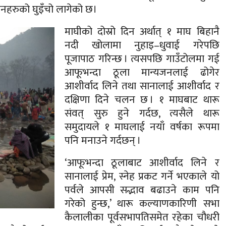
तजनहरुको घुइँचो लागेको छ।
माघीको दोस्रो दिन अर्थात् १ माघ बिहानै
नदी खोलामा नुहाइ–धुवाई गरेपछि
पूजापाठ गरिन्छ । त्यसपछि गाउँटोलमा गई
आफूभन्दा ठूला मान्यजनलाई ढोगेर
आशीर्वाद लिने तथा सानालाई आशीर्वाद र
दक्षिणा दिने चलन छ । १ माघबाट थारू
संवत् सुरु हुने गर्दछ, त्यसैले थारू
समुदायले १ माघलाई नयाँ वर्षका रूपमा
पनि मनाउने गर्दछन् ।
‘आफूभन्दा ठूलाबाट आशीर्वाद लिने र
सानालाई प्रेम, स्नेह प्रकट गर्ने भएकाले यो
पर्वले आपसी सद्भाव बढाउने काम पनि
गरेको हुन्छ,’ थारू कल्याणकारिणी सभा
कैलालीका पूर्वसभापतिसमेत रहेका चौधरी