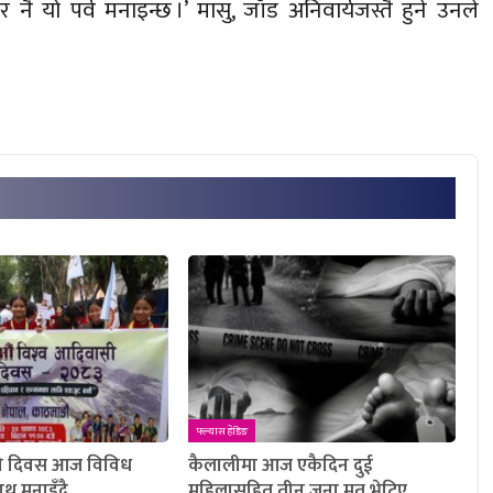
ै यो पर्व मनाइन्छ ।’ मासु, जाँड अनिवार्यजस्तै हुने उनले
फ्ल्यास हेडिङ
सी दिवस आज विविध
कैलालीमा आज एकैदिन दुई
ाथ मनाइँदै
महिलासहित तीन जना मृत भेटिए