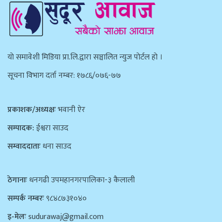
याे समावेशी मिडिया प्रा.लि.द्वारा सञ्चालित न्युज पाेर्टल हाे ।
सूचना विभाग दर्ता नम्बर: १७८६/०७६-७७
प्रकाशक/अध्यक्षः
भवानी ऐर
सम्पादक:
ईश्वरा साउद
सम्वाददाताः
धना साउद
ठेगानाः
धनगढी उपमहानगरपालिका-३ कैलाली
सम्पर्क नम्बरः
९८४८७३१०४०
इ-मेलः
sudurawaj@gmail.com