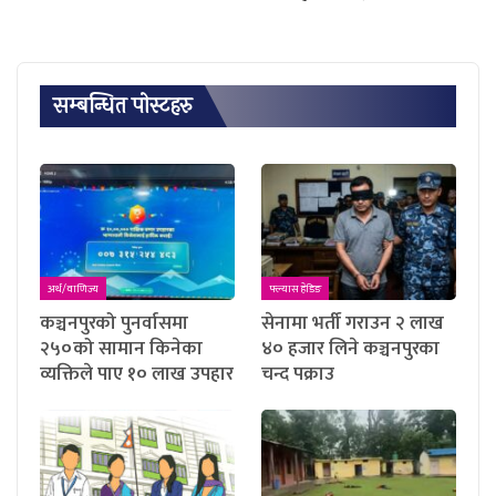
सम्बन्धित पाेस्टहरु
अर्थ/वाणिज्य
फ्ल्यास हेडिङ
कञ्चनपुरको पुनर्वासमा
सेनामा भर्ती गराउन २ लाख
२५०को सामान किनेका
४० हजार लिने कञ्चनपुरका
व्यक्तिले पाए १० लाख उपहार
चन्द पक्राउ