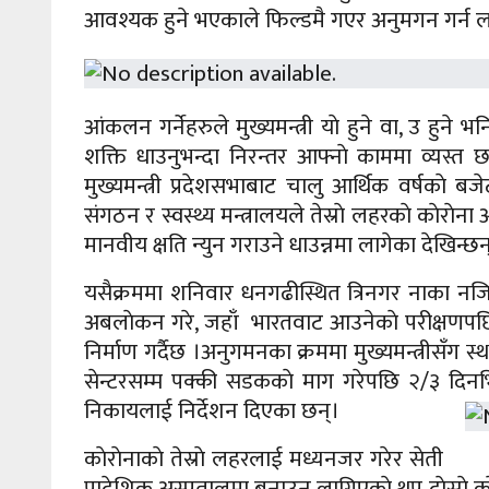
आवश्यक हुने भएकाले फिल्डमै गएर अनुमगन गर्न ल
आंकलन गर्नेहरुले मुख्यमन्त्री याे हुने वा, उ हुने भ
शक्ति धाउनुभन्दा निरन्तर आफ्नाे काममा व्यस्त छन
मुख्यमन्त्री प्रदेशसभाबाट चालु आर्थिक वर्षकाे बज
संगठन र स्वस्थ्य मन्त्रालयले तेस्राे लहरकाे काेराे
मानवीय क्षति न्युन गराउने धाउन्नमा लागेका देखिन्छन
यसैक्रममा शनिवार धनगढीस्थित त्रिनगर नाका नजि
अबलाेकन गरे, जहाँ भारतवाट आउनेकाे परीक्षणपछ
निर्माण गर्दैछ ।अनुगमनका क्रममा मुख्यमन्त्रीसँग स
सेन्टरसम्म पक्की सडककाे माग गरेपछि २/३ दिनभित्
निकायलाई निर्देशन दिएका छन्।
काेराेनाकाे तेस्राे लहरलाई मध्यनजर गरेर सेती
प्रादेशिक अस्पतालमा बनाउन लागिएकाे थप दाेस्राे