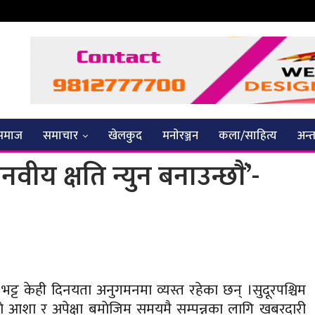
समाज
समाचार
खेलकुद
मनाेरञ्जन
कला/साहित्य
अन्तर
नवीय क्षति न्युन बनाउन्छाैं’-
ेचन भट्ट केही दिनयता अनुगमनमा व्यस्त रहेका छन् ।सुदूरपश्चिम
काे आशा र अपेक्षा बमाेजिम समयमै सम्पन्नका लागि खबरदारी