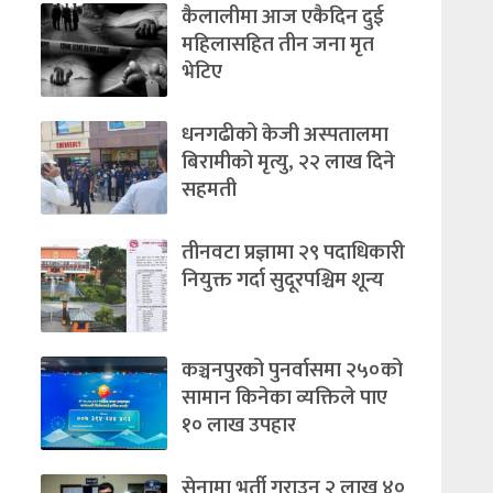
कैलालीमा आज एकैदिन दुई
महिलासहित तीन जना मृत
भेटिए
धनगढीको केजी अस्पतालमा
बिरामीको मृत्यु, २२ लाख दिने
सहमती
तीनवटा प्रज्ञामा २९ पदाधिकारी
नियुक्त गर्दा सुदूरपश्चिम शून्य
कञ्चनपुरको पुनर्वासमा २५०को
सामान किनेका व्यक्तिले पाए
१० लाख उपहार
सेनामा भर्ती गराउन २ लाख ४०