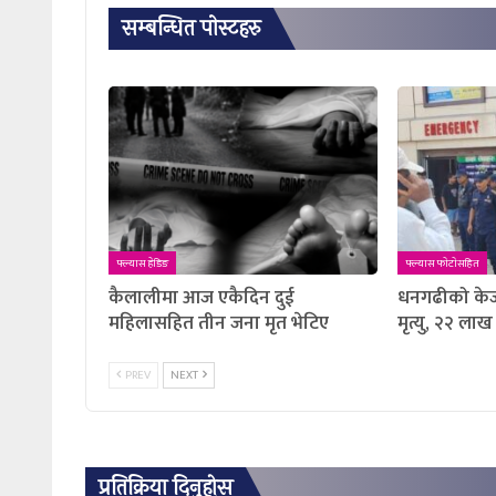
सम्बन्धित पाेस्टहरु
फ्ल्यास हेडिङ
फ्ल्यास फाेटाेसहित
कैलालीमा आज एकैदिन दुई
धनगढीको केज
महिलासहित तीन जना मृत भेटिए
मृत्यु, २२ ला
PREV
NEXT
प्रतिक्रिया दिनुहोस