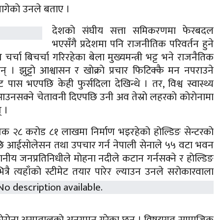
ागेकाे उनले बताए ।
देशकाे संघीय सत्ता समिकरणमा फेरबदल
भएसँगै प्रदेशमा पनि राजनीतिक परिवर्तन हुने
नि चर्चा बिचर्चा गरिरहेका बेला मुख्यमन्त्री भट्ट भने राजनैतिक
् । झुट्टाे आश्वासन र खाेक्राे प्रचार फिटिक्कै मन नपराउने
ेट पास भएपछि केही फुर्सदिला देखिन्थे । तर, विश्व स्वास्थ्य
ना आउनसक्ने चेतावनी दिएपछि उनी अव तेस्राे लहरकाे काेराेनामा
् ।
क २८ करोड ८१ लाखमा निर्माण भइरहेको होल्डिङ सेन्टरकाे
ि आईसाेलेसन तथा उपचार गर्न नेपाली सेनाले ५५ वटा भवन
्थानीय जनप्रतिनिधीले माेहना नदीले कटान गर्नसक्ने र हाेल्डिङ
रै त्यहाँकाे स्टीमेट तयार पारेर ल्याउन उनले सराेकारवाला
 काेराेना अस्पतालकाे अनुगमन गरेका छन् । विषयगत सामाजिक