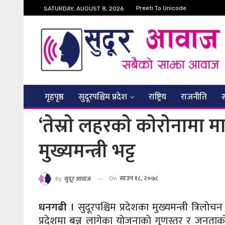
Preeti To Unicode
SATURDAY, AUGUST 8, 2026
गृहपृष्ठ
सुदूरपश्चिम प्रदेश
राष्ट्रिय
राजनीति
‘तेस्राे लहरकाे काेराेनामा मा
मुख्यमन्त्री भट्ट
On
साउन १८, २०७८
By
सुदूर आवाज
धनगढी ।
सुदूरपश्चिम प्रदेशका मुख्यमन्त्री त्रिला
प्रदेशमा बन्न लागेका याेजनाकाे गुणस्तर र जनता