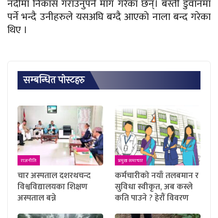
नदीमा निकास गराउनुपर्ने माग गरेका छन्। बस्ती डुवानमा
पर्ने भन्दै उनीहरुले यसअघि बग्दै आएकाे नाला बन्द गरेका
थिए ।
सम्बन्धित पाेस्टहरु
राजनीति
प्रमुख समाचार
चार अस्पताल दशरथचन्द
कर्मचारीको नयाँ तलबमान र
विश्वविद्यालयका शिक्षण
सुविधा स्वीकृत, अब कस्ले
अस्पताल बन्ने
कति पाउने ? हेराैं विवरण