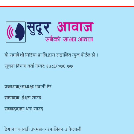
याे समावेशी मिडिया प्रा.लि.द्वारा सञ्चालित न्युज पाेर्टल हाे ।
सूचना विभाग दर्ता नम्बर: १७८६/०७६-७७
प्रकाशक/अध्यक्षः
भवानी ऐर
सम्पादक:
ईश्वरा साउद
सम्वाददाताः
धना साउद
ठेगानाः
धनगढी उपमहानगरपालिका-३ कैलाली