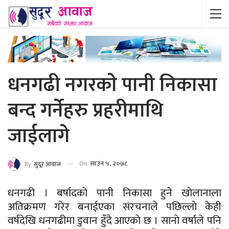
धनगढी नगरकाे पानी निकासा
बन्द गर्नेहरु प्रहरीमाथि
जाईलागे
On
साउन ५, २०७८
By
सुदूर आवाज
धनगढी । बर्षादकाे पानी निकासा हुने खाेलानाला
अतिक्रमण गरेर बनाईएका संरचनाले पछिल्लाे केही
वर्षदेखि धनगढीमा डुवान हुँदै आएकाे छ । सानाे वर्षाले पनि