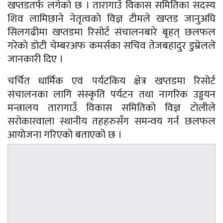
खप्तडतर्फ लगेको छ । तारागाउँ विकास समितिका सदस्य
शिव लामिछाने नेतृत्वकाे विज्ञ टीमले खप्तड जानुअघि
सिलगढीमा खप्तडमा रिसोर्ट संचालनबारे बृहत् छलफल
गरेकाे डाेटी चेम्बरअफ कमर्सका सचिव तेजबहादुर डुम्रेलले
जानकारी दिए ।
चर्चित धार्मिक एवं पर्यटकिय क्षेत्र खप्तडमा रिसोर्ट
संचालनका लागि संस्कृति पर्यटन तथा नागरिक उड्डयन
मन्त्रालय तारागाउँ विकास समितिकाे विज्ञ टाेलीले
सराेकारवाला स्थानीय तहहरुसँग समन्वय गर्न छलफल
आयाेजना गरिएकाे बताएकाे छ ।