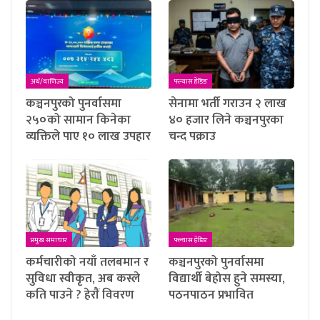
अर्थ/वाणिज्य
फ्ल्यास हेडिङ
कञ्चनपुरको पुनर्वासमा
सेनामा भर्ती गराउन २ लाख
२५०को सामान किनेका
४० हजार लिने कञ्चनपुरका
व्यक्तिले पाए १० लाख उपहार
चन्द पक्राउ
प्रमुख समाचार
फ्ल्यास हेडिङ
कर्मचारीको नयाँ तलबमान र
कञ्चनपुरको पुनर्वासमा
सुविधा स्वीकृत, अब कस्ले
विद्यार्थी बेहोस हुने समस्या,
कति पाउने ? हेराैं विवरण
पठनपाठन प्रभावित