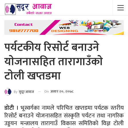
पर्यटकीय रिसोर्ट बनाउने
याेजनासहित तारागाउँकाे
टाेली खप्तडमा
On
असार २०, २०७८
By
सुदूर आवाज
डाेटी ।
भूस्वर्गका नामले परिचित खप्तडमा पर्यटक स्तरीय
रिसोर्ट बनाउने योजनासहित संस्कृति पर्यटन तथा नागरिक
उड्डयन मन्त्रालय तारागाउँ विकास समितिकाे विज्ञ टाेली