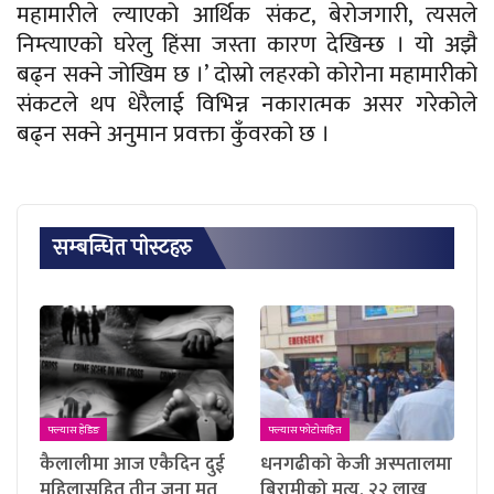
महामारीले ल्याएको आर्थिक संकट, बेरोजगारी, त्यसले
निम्त्याएको घरेलु हिंसा जस्ता कारण देखिन्छ । यो अझै
बढ्न सक्ने जोखिम छ ।’ दोस्रो लहरको कोरोना महामारीको
संकटले थप धेरैलाई विभिन्न नकारात्मक असर गरेकोले
बढ्न सक्ने अनुमान प्रवक्ता कुँवरको छ ।
सम्बन्धित पाेस्टहरु
फ्ल्यास हेडिङ
फ्ल्यास फाेटाेसहित
कैलालीमा आज एकैदिन दुई
धनगढीको केजी अस्पतालमा
महिलासहित तीन जना मृत
बिरामीको मृत्यु, २२ लाख