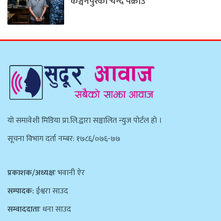
कञ्चनपुरका चन्द पक्राउ
याे समावेशी मिडिया प्रा.लि.द्वारा सञ्चालित न्युज पाेर्टल हाे ।
सूचना विभाग दर्ता नम्बर: १७८६/०७६-७७
प्रकाशक/अध्यक्षः
भवानी ऐर
सम्पादक:
ईश्वरा साउद
सम्वाददाताः
धना साउद