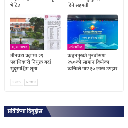
भेटिए
दिने सहमती
प्रमुख समाचार
अर्थ/वाणिज्य
तीनवटा प्रज्ञामा २९
कञ्चनपुरको पुनर्वासमा
पदाधिकारी नियुक्त गर्दा
२५०को सामान किनेका
सुदूरपश्चिम शून्य
व्यक्तिले पाए १० लाख उपहार
PREV
NEXT
प्रतिक्रिया दिनुहोस