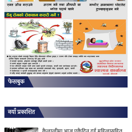
फेसबुक
नयाँ प्रकाशित
कैलालीमा आज एकैदिन दुई महिलासहित