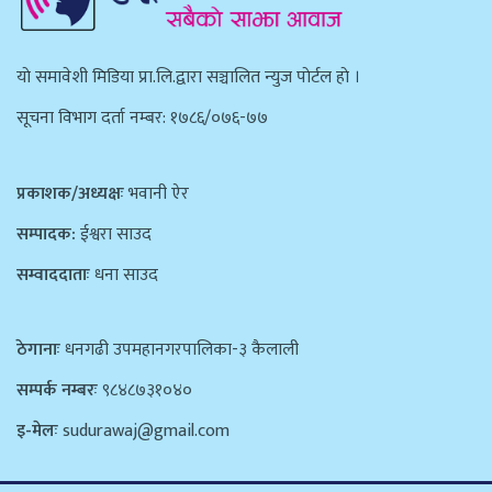
याे समावेशी मिडिया प्रा.लि.द्वारा सञ्चालित न्युज पाेर्टल हाे ।
सूचना विभाग दर्ता नम्बर: १७८६/०७६-७७
प्रकाशक/अध्यक्षः
भवानी ऐर
सम्पादक:
ईश्वरा साउद
सम्वाददाताः
धना साउद
ठेगानाः
धनगढी उपमहानगरपालिका-३ कैलाली
सम्पर्क नम्बरः
९८४८७३१०४०
इ-मेलः
sudurawaj@gmail.com