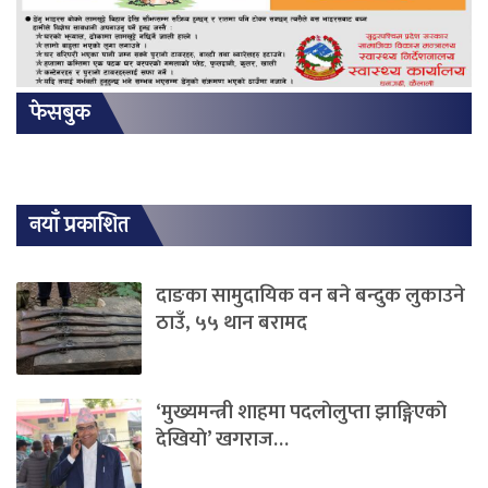
फेसबुक
नयाँ प्रकाशित
दाङका सामुदायिक वन बने बन्दुक लुकाउने
ठाउँ, ५५ थान बरामद
‘मुख्यमन्त्री शाहमा पदलाेलुप्ता झाङ्गिएकाे
देखियाे’ खगराज…