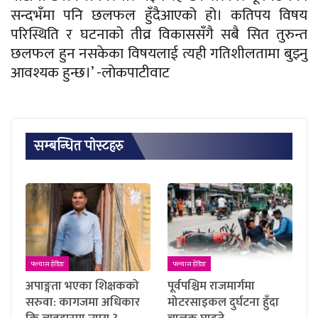
सन्दभँमा पनि छलफल हुँदैआएको हो। कतिपय विषय
परिस्थिति र घटनाको तीव्र विकाससँगै सबै सित तुरुन्त
छलफल हुन नसकेका विषयलाई त्यही गतिशीलतामा बुझ्नु
आवश्यक हुन्छ।’ -लाेकपाटीवाट
सम्बन्धित पाेस्टहरु
फ्ल्यास हेडिङ
फ्ल्यास हेडिङ
अपाङ्गता भएका शिक्षकको
पूर्वपश्चिम राजमार्गमा
सरुवा: कागजमा अधिकार
मोटरसाइकल दुर्घटना हुँदा