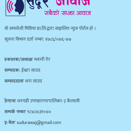
याे समावेशी मिडिया प्रा.लि.द्वारा सञ्चालित न्युज पाेर्टल हाे ।
सूचना विभाग दर्ता नम्बर: १७८६/०७६-७७
प्रकाशक/अध्यक्षः
भवानी ऐर
सम्पादक:
ईश्वरा साउद
सम्वाददाताः
धना साउद
ठेगानाः
धनगढी उपमहानगरपालिका-३ कैलाली
सम्पर्क नम्बरः
९८४८७३१०४०
इ-मेलः
sudurawaj@gmail.com