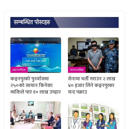
सम्बन्धित पाेस्टहरु
अर्थ/वाणिज्य
फ्ल्यास हेडिङ
कञ्चनपुरको पुनर्वासमा
सेनामा भर्ती गराउन २ लाख
२५०को सामान किनेका
४० हजार लिने कञ्चनपुरका
व्यक्तिले पाए १० लाख उपहार
चन्द पक्राउ