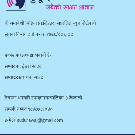
याे समावेशी मिडिया प्रा.लि.द्वारा सञ्चालित न्युज पाेर्टल हाे ।
सूचना विभाग दर्ता नम्बर: १७८६/०७६-७७
प्रकाशक/अध्यक्षः
भवानी ऐर
सम्पादक:
ईश्वरा साउद
सम्वाददाताः
धना साउद
ठेगानाः
धनगढी उपमहानगरपालिका-३ कैलाली
सम्पर्क नम्बरः
९८४८७३१०४०
इ-मेलः
sudurawaj@gmail.com