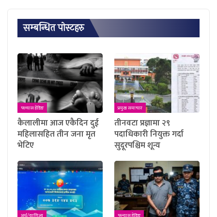
सम्बन्धित पाेस्टहरु
फ्ल्यास हेडिङ
प्रमुख समाचार
कैलालीमा आज एकैदिन दुई
तीनवटा प्रज्ञामा २९
महिलासहित तीन जना मृत
पदाधिकारी नियुक्त गर्दा
भेटिए
सुदूरपश्चिम शून्य
अर्थ/वाणिज्य
फ्ल्यास हेडिङ