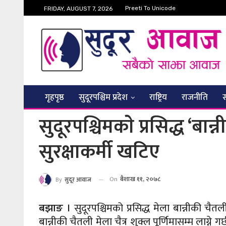
Preeti To Unicode
FRIDAY, AUGUST 7, 2026
गृहपृष्ठ
सुदूरपश्चिम प्रदेश
राष्ट्रिय
राजनीति
सुदूरपश्चिमकाे प्रसिद्ध ‘बान
सुरक्षाकर्मी खटिए
On
बैशाख ११, २०७८
By
सुदूर आवाज
बझाङ ।
सुदूरपश्चिमको प्रसिद्ध मेला बान्नीकी चैतल
बान्नीकी चैतली मेला चैत्र शुक्ल पूर्णिमासम्म लाग्ने 