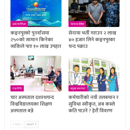
अर्थ/वाणिज्य
फ्ल्यास हेडिङ
कञ्चनपुरको पुनर्वासमा
सेनामा भर्ती गराउन २ लाख
२५०को सामान किनेका
४० हजार लिने कञ्चनपुरका
व्यक्तिले पाए १० लाख उपहार
चन्द पक्राउ
राजनीति
प्रमुख समाचार
चार अस्पताल दशरथचन्द
कर्मचारीको नयाँ तलबमान र
विश्वविद्यालयका शिक्षण
सुविधा स्वीकृत, अब कस्ले
अस्पताल बन्ने
कति पाउने ? हेराैं विवरण
PREV
NEXT