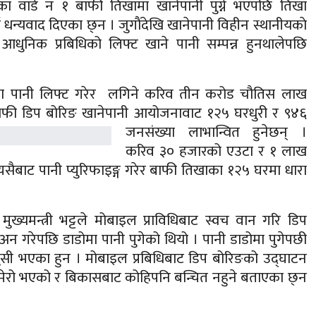
वार्ड न १ बाफी तिखामा खानेपानी पुग्ने भएपछि तिखा
ाई धन्यवाद दिएका छ्न । जुगाैंदेखि खानेपानी विहीन स्थानीयकाे
ो आधुनिक प्रबिधिको लिफ्ट खाने पानी सम्पन्न हुनथालेपछि
ँमा पानी लिफ्ट गरेर लगिने करिव तीन करोड चौतिस लाख
ा बाफी डिप बोरिङ खानेपानी आयोजनावाट १२५ घरधुरी र ९४६
जनसंख्या लाभान्वित हुनेछन् ।
करिव ३० हजारको एउटा र १ लाख
्यसैबाट पानी प्युरिफाइङ्ग गरेर बाफी तिखाका १२५ घरमा धारा
ख्यमन्त्री भट्टले मोबाइल प्राविधिबाट स्वच वान गरि डिप
 गरेपछि डाडोमा पानी पुगेको थियो । पानी डाडोमा पुगेपछी
 खुसी भएका हुन । मोबाइल प्रबिधिबाट डिप बोरिङको उद्घाटन
 काम मेरो भएको र बिकासबाट कोहिपनि बन्चित नहुने बताएका छ्न