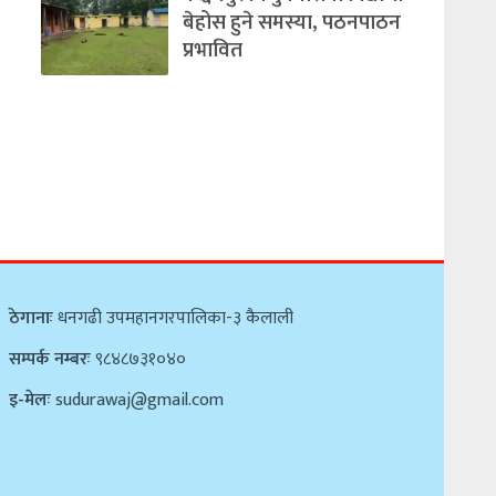
बेहोस हुने समस्या, पठनपाठन
प्रभावित
ठेगानाः
धनगढी उपमहानगरपालिका-३ कैलाली
सम्पर्क नम्बरः
९८४८७३१०४०
इ-मेलः
sudurawaj@gmail.com