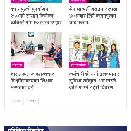
अर्थ/वाणिज्य
फ्ल्यास हेडिङ
कञ्चनपुरको पुनर्वासमा
सेनामा भर्ती गराउन २ लाख
२५०को सामान किनेका
४० हजार लिने कञ्चनपुरका
व्यक्तिले पाए १० लाख उपहार
चन्द पक्राउ
राजनीति
प्रमुख समाचार
चार अस्पताल दशरथचन्द
कर्मचारीको नयाँ तलबमान र
विश्वविद्यालयका शिक्षण
सुविधा स्वीकृत, अब कस्ले
अस्पताल बन्ने
कति पाउने ? हेराैं विवरण
PREV
NEXT