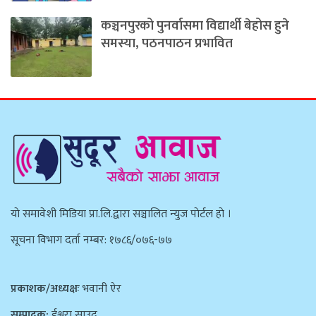
कञ्चनपुरको पुनर्वासमा विद्यार्थी बेहोस हुने
समस्या, पठनपाठन प्रभावित
याे समावेशी मिडिया प्रा.लि.द्वारा सञ्चालित न्युज पाेर्टल हाे ।
सूचना विभाग दर्ता नम्बर: १७८६/०७६-७७
प्रकाशक/अध्यक्षः
भवानी ऐर
सम्पादक:
ईश्वरा साउद