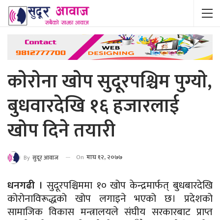
काेराेना खाेप सुदूरपश्चिम पुग्याे,
बुधवारदेखि १६ हजारलाई
खोप दिने तयारी
On
माघ १२, २०७७
By
सुदूर आवाज
धनगढी ।
सुदूरपश्चिममा १० खोप केन्द्रमार्फत् बुधबारदेखि
कोरोनाविरूद्धको खोप लगाइने भएको छ।
प्रदेशको
सामाजिक विकास मन्त्रालयले संघीय सरकारबाट प्राप्त