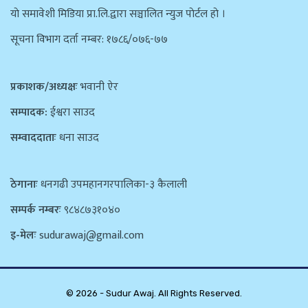
याे समावेशी मिडिया प्रा.लि.द्वारा सञ्चालित न्युज पाेर्टल हाे ।
सूचना विभाग दर्ता नम्बर: १७८६/०७६-७७
प्रकाशक/अध्यक्षः
भवानी ऐर
सम्पादक:
ईश्वरा साउद
सम्वाददाताः
धना साउद
ठेगानाः
धनगढी उपमहानगरपालिका-३ कैलाली
सम्पर्क नम्बरः
९८४८७३१०४०
इ-मेलः
sudurawaj@gmail.com
© 2026 - Sudur Awaj. All Rights Reserved.