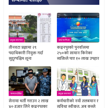
सम्बन्धित पाेस्टहरु
प्रमुख समाचार
अर्थ/वाणिज्य
तीनवटा प्रज्ञामा २९
कञ्चनपुरको पुनर्वासमा
पदाधिकारी नियुक्त गर्दा
२५०को सामान किनेका
सुदूरपश्चिम शून्य
व्यक्तिले पाए १० लाख उपहार
फ्ल्यास हेडिङ
प्रमुख समाचार
सेनामा भर्ती गराउन २ लाख
कर्मचारीको नयाँ तलबमान र
४० हजार लिने कञ्चनपुरका
सुविधा स्वीकृत, अब कस्ले