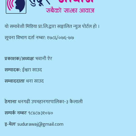
याे समावेशी मिडिया प्रा.लि.द्वारा सञ्चालित न्युज पाेर्टल हाे ।
सूचना विभाग दर्ता नम्बर: १७८६/०७६-७७
प्रकाशक/अध्यक्षः
भवानी ऐर
सम्पादक:
ईश्वरा साउद
सम्वाददाताः
धना साउद
ठेगानाः
धनगढी उपमहानगरपालिका-३ कैलाली
सम्पर्क नम्बरः
९८४८७३१०४०
इ-मेलः
sudurawaj@gmail.com