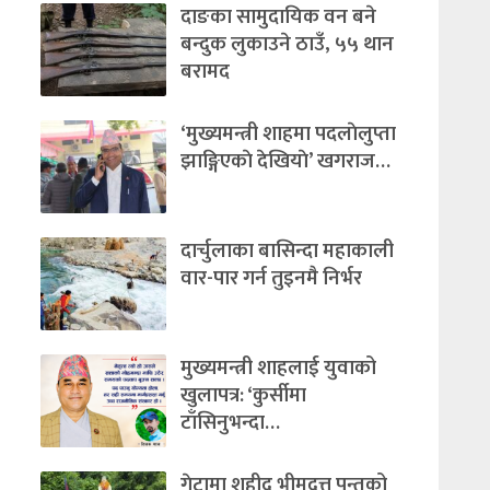
दाङका सामुदायिक वन बने
बन्दुक लुकाउने ठाउँ, ५५ थान
बरामद
‘मुख्यमन्त्री शाहमा पदलाेलुप्ता
झाङ्गिएकाे देखियाे’ खगराज…
दार्चुलाका बासिन्दा महाकाली
वार-पार गर्न तुइनमै निर्भर
मुख्यमन्त्री शाहलाई युवाको
खुलापत्र: ‘कुर्सीमा
टाँसिनुभन्दा…
गेटामा शहीद भीमदत्त पन्तको