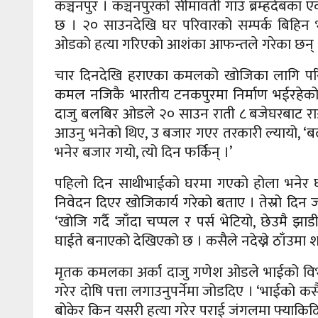
कञ्चनपुर । कञ्चनपुरको सीमावर्ती गाउँ ब्रम्हदेब
छ । २० साउनदेखि घर परिवारको सम्पर्क बिहिन 
ओडको हत्या गरिएकाे आशंका आफन्तले गरेका छन् 
चार दिनदेखि हराएका कमलको खोजिका लागि परिवारल
कमल नजिकै भारतीय टनकपुरमा निर्माण भईरहेक
दाजु बलबिर ओडले २० साउन राती ८ बजेघरबाट राईस
आउनु भनेको थिए, उ बजार गएर तरकारी ल्यायो, ‘ब
भनेर बजार गयो, त्यो दिन फर्किन् ।’
पहिलो दिन साथीभाईको घरमा गएको होला भनेर घर प
निवेदन दिएर खोजिकार्य गरेको बताए । तेस्रो दिन 
‘खोजि गर्दै जाँदा चप्पल र पर्स भेटियो, छेउमै झाड
घाईते बनाएको देखिएको छ । कसैले नदेख्ने ठाँउमा शव
मृतक कमलका अर्का दाजु गणेश ओडले भाईको विभत
गरेर दोषि पत्ता लगाउनुपर्नेमा जोडदिए । ‘भाईको कस
बोकेर किन यसरी हत्या गरेर पराई जंगलमा फ्याकिदि