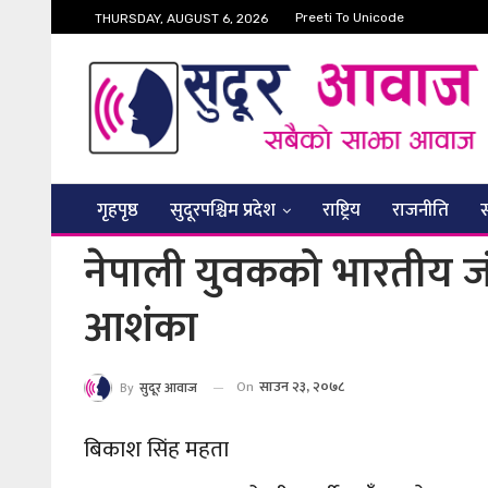
Preeti To Unicode
THURSDAY, AUGUST 6, 2026
गृहपृष्ठ
सुदूरपश्चिम प्रदेश
राष्ट्रिय
राजनीति
नेपाली युवकको भारतीय जं
आशंका
On
साउन २३, २०७८
By
सुदूर आवाज
बिकाश सिंह महता