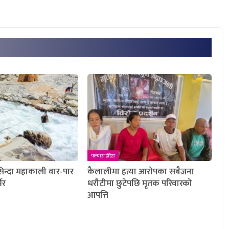
फ्ल्यास हेडिङ
सिन्दा महाकाली वार-पार
कैलालीमा हत्या आराेपका सबैजना
भर
धरौटीमा छुटेपछि मृतक परिवारको
आपत्ति