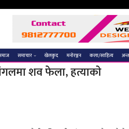
समाज
समाचार
खेलकुद
मनाेरञ्जन
कला/साहित्य
अन्तर
गलमा शव फेला, हत्याकाे